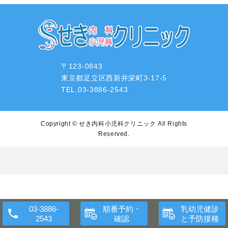
〒123-0843
東京都足立区西新井栄町3-17-5
TEL.03-3886-2543
Copyright ©
せき内科小児科クリニック
All Rights
Reserved.
順番予約・
乳幼児健診
確認
と予防接種