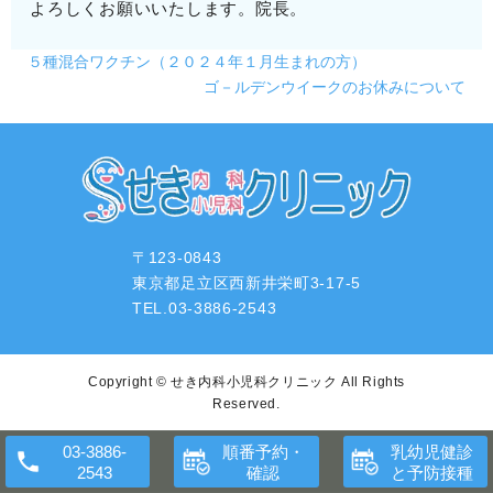
よろしくお願いいたします。院長。
５種混合ワクチン（２０２４年１月生まれの方）
ゴ－ルデンウイークのお休みについて
〒123-0843
東京都足立区西新井栄町3-17-5
TEL.03-3886-2543
Copyright ©
せき内科小児科クリニック
All Rights
Reserved.
順番予約・
乳幼児健診
確認
と予防接種